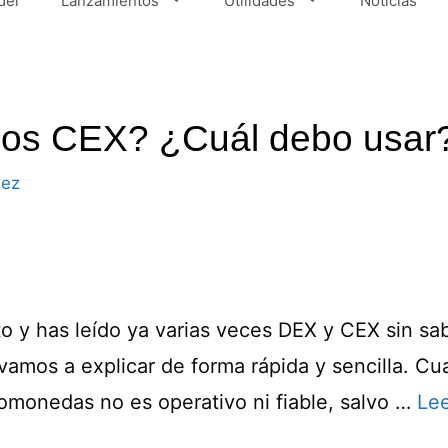
der
Lanzamientos
Utilidades
Noticias
los CEX? ¿Cuál debo usar
nez
pto y has leído ya varias veces DEX y CEX sin s
vamos a explicar de forma rápida y sencilla. C
tomonedas no es operativo ni fiable, salvo …
Le